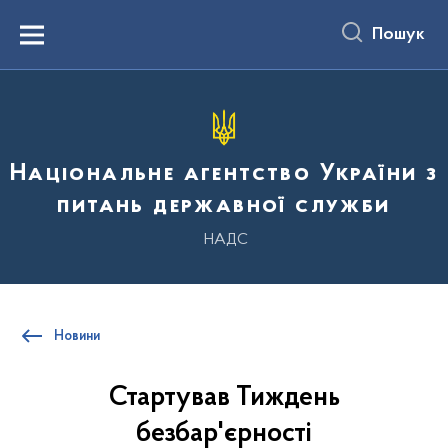
до
основного
Пошук
вмісту
Menu
Національне агентство України з
питань державної служби
НАДС
Новини
Стартував Тиждень
безбар'єрності