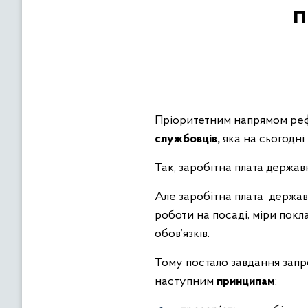
п
Пріоритетним напрямом ре
службовців,
яка на сьогодн
Так, заробітна плата держа
Але заробітна плата державн
роботи на посаді, міри покл
обов’язків.
Тому постало завдання зап
наступним
принципам
: