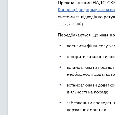
Представниками НАДС, СКМУ
Концепції реформування си
системи та підходів до регу
.
.docx , 21.43 Кб )
Передбачається, що
нова мо
посилити фінансову час
створити каталог типов
встановлювати посадові
необхідності додатковог
встановлювати додатков
діяльності на посаді;
забезпечити проведення
державних органах.