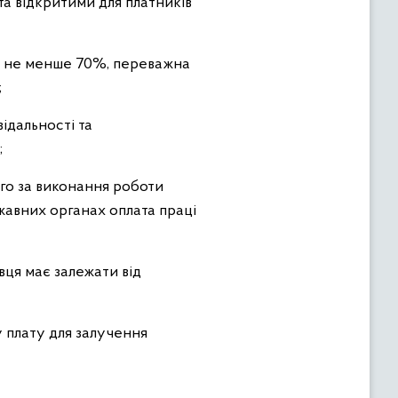
та відкритими для платників
ає не менше 70%, переважна
;
ідальності та
;
ого за виконання роботи
жавних органах оплата праці
вця має залежати від
 плату для залучення