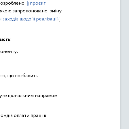
 розроблено
проєкт
, якою запропоновано зміну
 заходів щодо її реалізації
(
вість
:
поненту;
ті, що позбавить
 функціональним напрямом
ондів оплати праці в