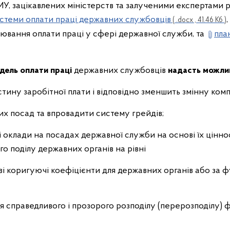
, зацікавлених міністерств та залученими експертами
стеми оплати праці державних службовців
( .docx , 41.46 Кб )
лювання оплати праці у сфері державної служби, та
план
дель оплати праці
державних службовців
надасть можли
тину заробітної плати і відповідно зменшить змінну ком
их посад та впровадити систему грейдів;
 оклади на посадах державної служби на основі їх ціннос
о поділу державних органів на рівні
і коригуючі коефіцієнти для державних органів або за
 справедливого і прозорого розподілу (перерозподілу) ф