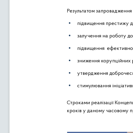
Результатом запровадження 
підвищення престижу де
залучення на роботу до
підвищення ефективнос
зниження корупційних р
утвердження доброчеснос
стимулювання ініціативи
Строками реалізації Концепц
кроків у даному часовому пр