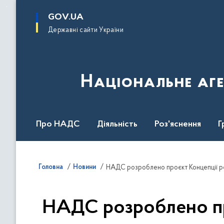
до
основного
GOV.UA
вмісту
Державні сайти України
Національне аге
Про НАДС
Діяльність
Роз'яснення
Г
Нормативна база
Головна
Новини
НАДС розроблено проєкт Концепції р
НАДС розроблено пр