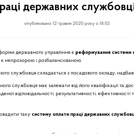
раці державних службовц
опубліковано 12 травня 2020 року о 18:03
форми державного управління є
реформування системи о
і є непрозорою і розбалансованою.
вного службовця складається з посадового окладу,
надбав
ого службовця має залежати від його кваліфікації та досв
аденої відповідальності, результативності, ефективності 
ровадити таку
систему оплати праці державних службовц