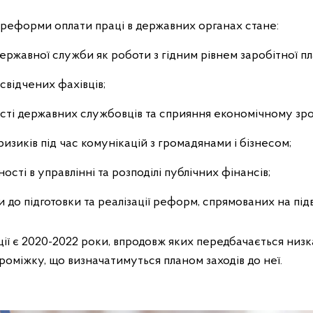
реформи оплати праці в державних органах стане:
ржавної служби як роботи з гідним рівнем заробітної пл
свідчених фахівців;
ті державних службовців та сприяння економічному зро
изиків під час комунікацій з громадянами і бізнесом;
ті в управлінні та розподілі публічних фінансів;
 до підготовки та реалізації реформ, спрямованих на пі
ії є 2020-2022 роки, впродовж яких передбачається низк
оміжку, що визначатимуться планом заходів до неї.