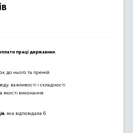
ів
плати праці державних
ок до нього та премій.
іду, важливості і складності
та якості виконання
ів
, яка відповідала б