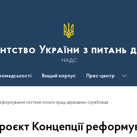
нтство України з питань 
НАДС
ромадськості
Вищий корпус
Прес-центр
еформування системи оплати праці державних службовців
оєкт Концепції реформув