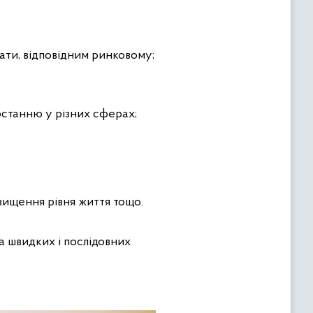
ати, відповідним ринковому;
станню у різних сферах;
двищення рівня життя тощо.
а швидких і послідовних