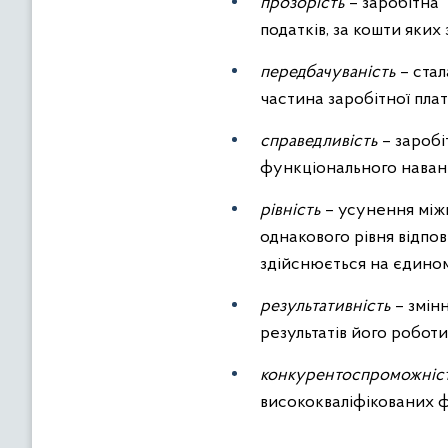
прозорість
– заробітна 
податків, за кошти яких
передбачуваність
– стал
частина заробітної пла
справедливість
– заробі
функціонального наван
рівність
– усунення міжв
однакового рівня відпо
здійснюється на єдином
результативність
– змін
результатів його роботи
конкурентоспроможніс
висококваліфікованих ф