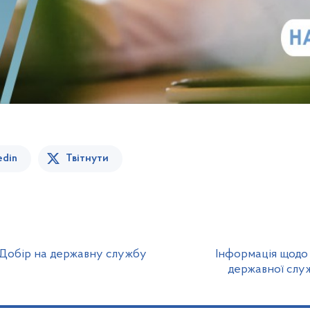
edin
Твітнути
 «Добір на державну службу
Інформація щодо
державної служ