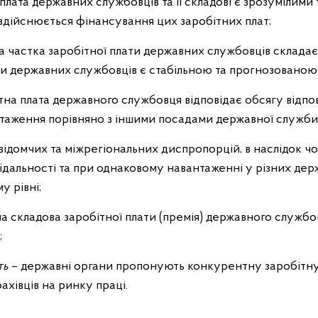
плата державних службовців та її складові є зрозумілими 
 здійснюється фінансування цих заробітних плат;
а частка заробітної плати державних службовців склад
ти державних службовців є стабільною та прогнозованою
тна плата державного службовця відповідає обсягу відпов
таження порівняно з іншими посадами державної служби
ідомчих та міжрегіональних диспропорцій, в наслідок ч
відальності та при однаковому навантаженні у різних дер
у рівні;
на складова заробітної плати (премія) державного службо
;
ть
– державні органи пропонують конкурентну заробітну
ахівців на ринку праці.