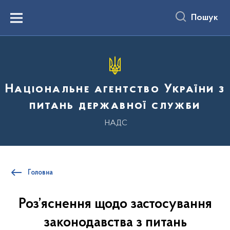
до
основного
Пошук
вмісту
Menu
Національне агентство України з
питань державної служби
НАДС
Головна
Роз’яснення щодо застосування
законодавства з питань