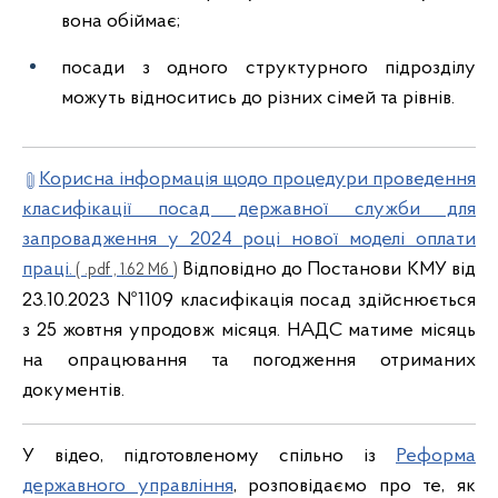
вона обіймає;
посади з одного структурного підрозділу
можуть відноситись до різних сімей та рівнів.
Корисна інформація щодо процедури проведення
класифікації посад державної служби для
запровадження у 2024 році нової моделі оплати
праці.
Відповідно до Постанови КМУ від
( .pdf , 1.62 Мб )
23.10.2023 №1109 класифікація посад здійснюється
з 25 жовтня упродовж місяця. НАДС матиме місяць
на опрацювання та погодження отриманих
документів.
У відео, підготовленому спільно із
Реформа
державного управління
, розповідаємо про те, як