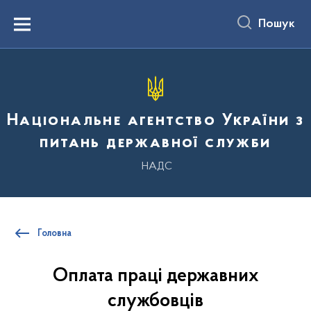
до
основного
Пошук
вмісту
Menu
Національне агентство України з
питань державної служби
НАДС
Головна
Оплата праці державних
службовців