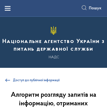
до
основного
Пошук
вмісту
Menu
Національне агентство України з
питань державної служби
НАДС
Доступ до публічної інформації
Алгоритм розгляду запитів на
інформацію, отриманих