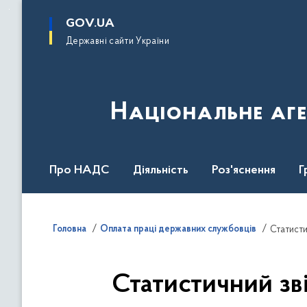
до
основного
GOV.UA
вмісту
Державні сайти України
Національне аге
Про НАДС
Діяльність
Роз'яснення
Г
Нормативна база
Головна
Оплата праці державних службовців
Статисти
Статистичний зв