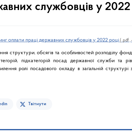
авних службовців у 2022
инг оплати праці державних службовців у 2022 році
( .pdf ,
ння структури, обсягів та особливостей розподілу фон
тегорій, підкатегорій посад державної служби та рів
илення ролі посадового окладу в загальній структурі 
edin
Твітнути