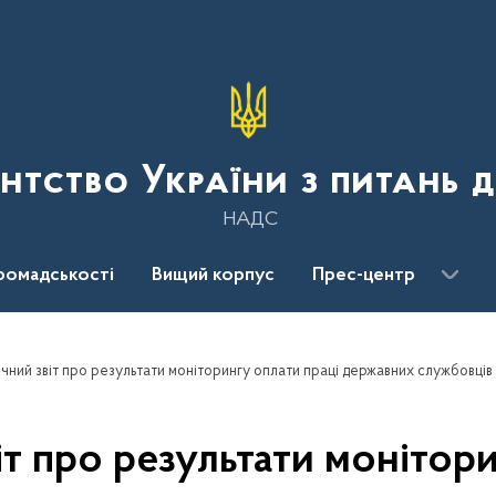
нтство України з питань 
НАДС
ромадськості
Вищий корпус
Прес-центр
чний звіт про результати моніторингу оплати праці державних службовців
іт про результати монітори