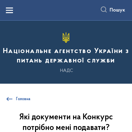
до
основного
Пошук
вмісту
Menu
Національне агентство України з
питань державної служби
НАДС
Головна
Які документи на Конкурс
потрібно мені подавати?