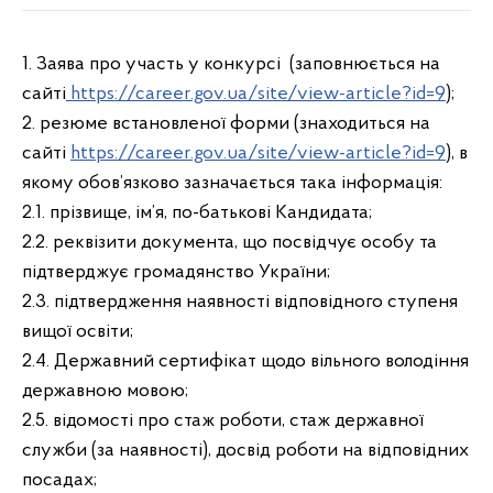
1. Заява про участь у конкурсі (заповнюється на
сайті
https://career.gov.ua/site/view-article?id=9
);
2. резюме встановленої форми (знаходиться на
сайті
https://career.gov.ua/site/view-article?id=9
), в
якому обов’язково зазначається така інформація:
2.1. прізвище, ім’я, по-батькові Кандидата;
2.2. реквізити документа, що посвідчує особу та
підтверджує громадянство України;
2.3. підтвердження наявності відповідного ступеня
вищої освіти;
2.4. Державний сертифікат щодо вільного володіння
державною мовою;
2.5. відомості про стаж роботи, стаж державної
служби (за наявності), досвід роботи на відповідних
посадах;