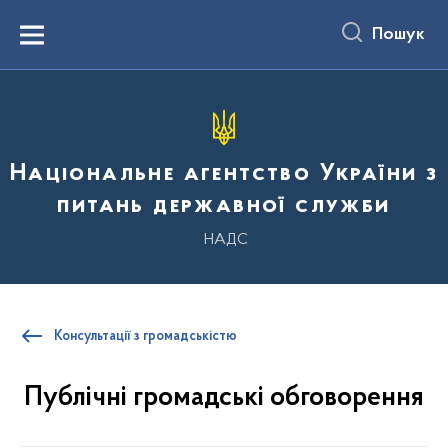
до
основного
Пошук
вмісту
Menu
Національне агентство України з
питань державної служби
НАДС
Консультації з громадськістю
Публічні громадські обговорення