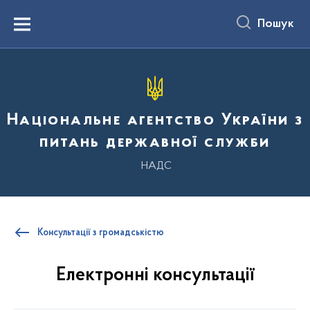
до
основного
Пошук
вмісту
Menu
Національне агентство України з
питань державної служби
НАДС
Консультації з громадськістю
Електронні консультації