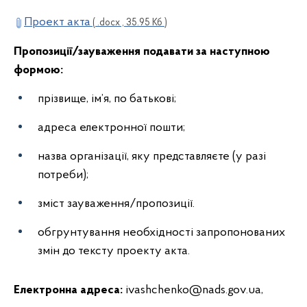
Проект акта
( .docx , 35.95 Кб )
Пропозиції/зауваження подавати за наступною
формою:
прізвище, ім’я, по батькові;
адреса електронної пошти;
назва організації, яку представляєте (у разі
потреби);
зміст зауваження/пропозиції.
обгрунтування необхідності запропонованих
змін до тексту проекту акта.
Електронна адреса
:
ivashchenko@nads.gov.ua,