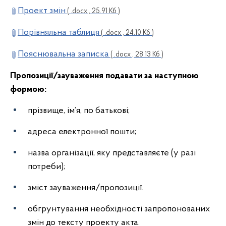
Проект змін
( .docx , 25.91 Кб )
Порівняльна таблиця
( .docx , 24.10 Кб )
Пояснювальна записка
( .docx , 28.13 Кб )
Пропозиції/зауваження подавати за наступною
формою:
прізвище, ім’я, по батькові;
адреса електронної пошти;
назва організації, яку представляєте (у разі
потреби);
зміст зауваження/пропозиції.
обгрунтування необхідності запропонованих
змін до тексту проекту акта.