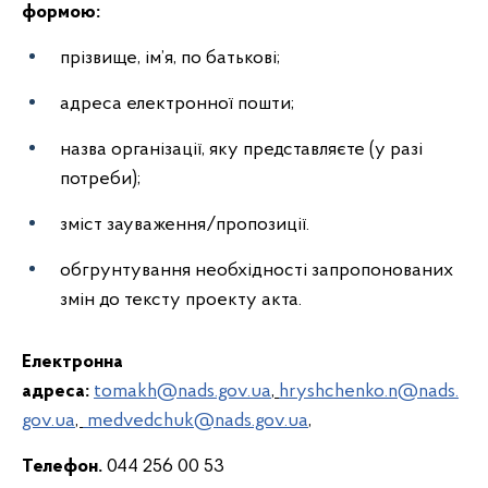
формою:
прізвище, ім’я, по батькові;
адреса електронної пошти;
назва організації, яку представляєте (у разі
потреби);
зміст зауваження/пропозиції.
обгрунтування необхідності запропонованих
змін до тексту проекту акта.
Електронна
адреса
:
tomakh@nads.gov.ua
,
hryshchenko.n@nads.
gov.ua
,
medvedchuk@nads.gov.ua
,
Телефон.
044 256 00 53