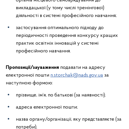
органів місцевого самоврядування до
викладацької (у тому числі тренінгової)
діяльності в системі професійного навчання;
застосування оптимального підходу до
періодичності проведення конкурсу кращих
практик освітніх інновацій у системі
професійного навчання.
Пропозиції/зауваження
подавати на адресу
електронної пошти
n.storchak@nads.gov.ua
за
наступною формою:
прізвище, ім’я, по батькові (за наявності);
адреса електронної пошти;
назва органу/організації, яку представляєте (за
потреби);