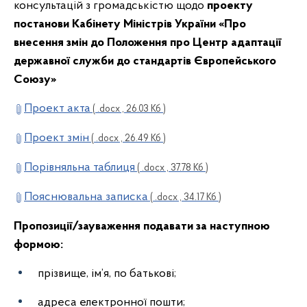
консультацій з громадськістю щодо
проекту
постанови Кабінету Міністрів України «Про
внесення змін до Положення про Центр адаптації
державної служби до стандартів Європейського
Союзу»
Проект акта
( .docx , 26.03 Кб )
Проект змін
( .docx , 26.49 Кб )
Порівняльна таблиця
( .docx , 37.78 Кб )
Пояснювальна записка
( .docx , 34.17 Кб )
Пропозиції/зауваження подавати за наступною
формою:
прізвище, ім’я, по батькові;
адреса електронної пошти;