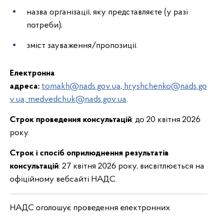
назва організації, яку представляєте (у разі
потреби);
зміст зауваження/пропозиції.
Електронна
адреса:
tomakh@nads.gov.ua
,
hryshchenko@nads.go
v.ua,
medvedchuk@nads.gov.ua
.
Строк проведення консультацій
: до 20 квітня 2026
року.
Строк і спосіб оприлюднення результатів
консультацій
: 27 квітня 2026 року, висвітлюється на
офіційному вебсайті НАДС.
НАДС оголошує проведення електронних