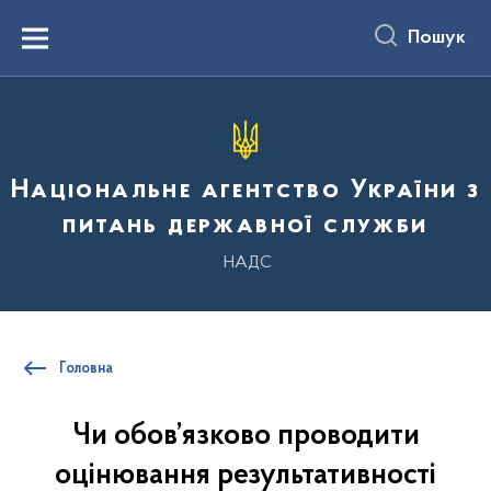
до
основного
Пошук
вмісту
Menu
Національне агентство України з
питань державної служби
НАДС
Головна
Чи обов’язково проводити
оцінювання результативності