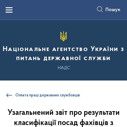
до
основного
Пошук
вмісту
Menu
Національне агентство України з
питань державної служби
НАДС
Оплата праці державних службовців
Узагальнений звіт про результати
класифікації посад фахівців з