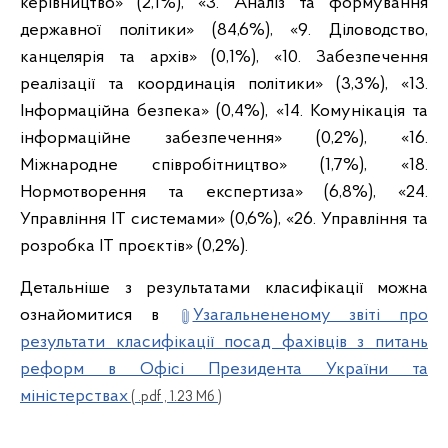
керівництво» (2,1%), «3. Аналіз та формування
державної політики» (84,6%), «9. Діловодство,
канцелярія та архів» (0,1%), «10. Забезпечення
реалізації та координація політики» (3,3%), «13.
Інформаційна безпека» (0,4%), «14. Комунікація та
інформаційне забезпечення» (0,2%), «16.
Міжнародне співробітництво» (1,7%), «18.
Нормотворення та експертиза» (6,8%), «24.
Управління ІТ системами» (0,6%), «26. Управління та
розробка ІТ проєктів» (0,2%).
Детальніше з результатами класифікації можна
ознайомитися в
Узагальнененому звіті про
результати класифікації посад фахівців з питань
реформ в Офісі Президента України та
міністерствах
( .pdf , 1.23 Мб )