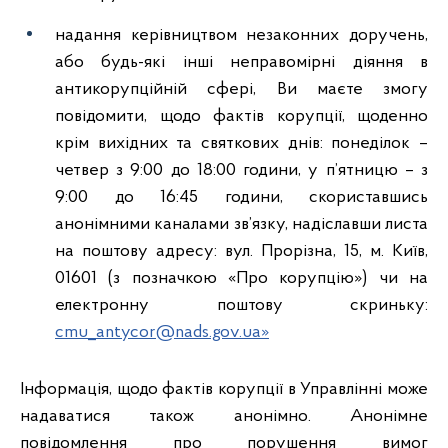
надання керівництвом незаконних доручень,
або будь-які інші неправомірні діяння в
антикорупційній сфері, Ви маєте змогу
повідомити, щодо фактів корупції, щоденно
крім вихідних та святкових днів: понеділок –
четвер з 9:00 до 18:00 години, у п’ятницю – з
9:00 до 16:45 години, скориставшись
анонімними каналами зв’язку, надіславши листа
на поштову адресу: вул. Прорізна, 15, м. Київ,
01601 (з позначкою «Про корупцію») чи на
електронну поштову скриньку:
cmu_antycor@nads.gov.ua»
Інформація, щодо фактів корупції в Управлінні може
надаватися також анонімно. Анонімне
повідомлення про порушення вимог