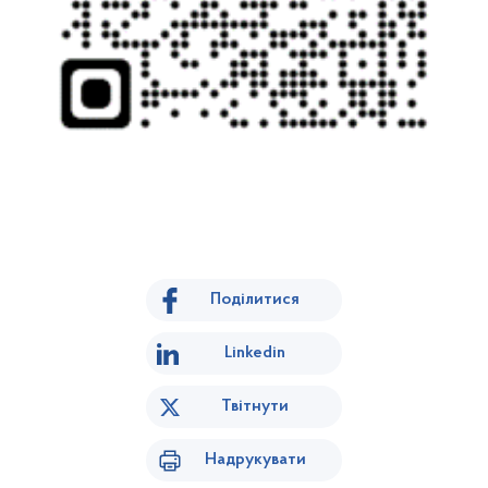
Поділитися
Linkedin
Твітнути
Надрукувати