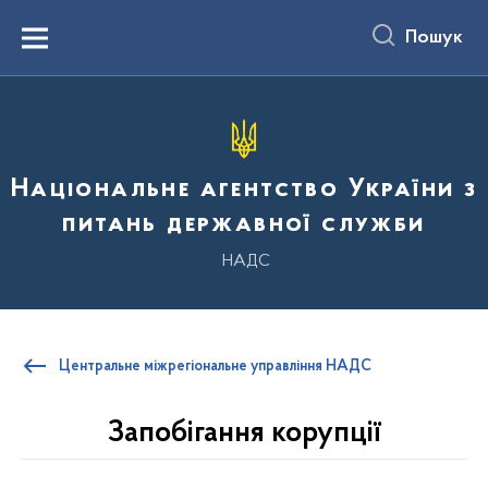
до
основного
Пошук
вмісту
Menu
Національне агентство України з
питань державної служби
НАДС
Центральне міжрегіональне управління НАДС
Запобігання корупції