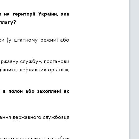
на території України, яка
оплату?
ки (у штатному режимі або
ержавну службу», постанови
івників державних органів»,
 в полон або захоплені як
вання державного службовця
ляхом проставлення у табелі