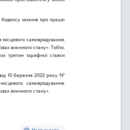
3 Кодексу законів про працю
в місцевого самоврядування,
овах воєнного стану». Тобто,
вох третин тарифної ставки
від 10 березня 2022 року №
місцевого самоврядування,
овах воєнного стану».