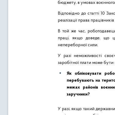
бюджету, в умовах воєнного
Відповідно до статті 10 З
реалізації права працівникі
В той же час, роботодавець
праці, якщо доведе, що 
непереборної сили.
У разі неможливості своє
заробітної плати може бути
Як обліковувати робо
перебувають на територ
межах районів воєнни
заручники?
У разі, якщо такий державн