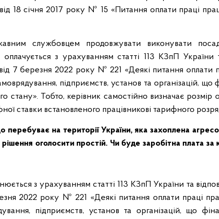
 від 18 січня 2017 року № 15 «Питання оплати праці прац
жавним службовцем продовжувати виконувати посад
й оплачується з урахуванням статті 113 КЗпП України 
 від 7 березня 2022 року № 221 «Деякі питання оплати 
самоврядування, підприємств, установ та організацій, щ
го стану». Тобто, керівник самостійно визначає розмір 
фної ставки встановленого працівникові тарифного розря
о перебуває на території України, яка захоплена агресор
 рішення оголосити простій. Чи буде заробітна плата за 
нюється з урахуванням статті 113 КЗпП України та відпо
резня 2022 року № 221 «Деякі питання оплати праці пра
дування, підприємств, установ та організацій, що фі