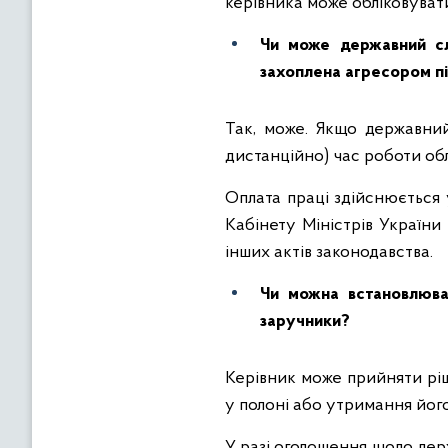
керівника може обліковувати
Чи може державний сл
захоплена агресором пі
Так, може. Якщо державни
дистанційно) час роботи обл
Оплата праці здійснюється
Кабінету Міністрів України
інших актів законодавства.
Чи можна встановлюва
заручники?
Керівник може прийняти рі
у полоні або утримання йог
У разі оголошення щодо дер