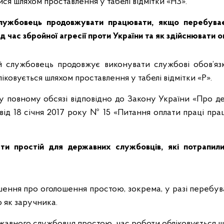
ся шляхом проставлення у табелі відмітки «НЗ».
ужбовець продовжувати працювати, якщо перебуває 
д час збройної агресії проти України та як здійснювати 
й службовець продовжує виконувати службові обов’яз
іковується шляхом проставлення у табелі відмітки «Р».
 у повному обсязі відповідно до Закону України «Про д
 від 18 січня 2017 року № 15 «Питання оплати праці прац
ти простій для державних службовців, які потрапили
шення про оголошення простою, зокрема, у разі перебу
о як заручника.
жавного службовця простою, час роботи обліковується ш