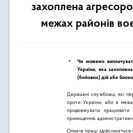
захоплена агресором
межах районів во
Чи можемо виплачуват
України, яка захоплен
(бойових) дій або блок
Державні службовці, які пе
проти України, або в межа
продовжувати працювати 
приміщення, адміністративно
Оплата праці здійснюється