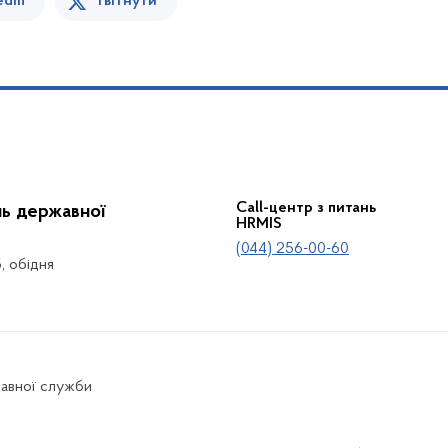
edin
Твітнути
Call-центр з питань
нь державної
HRMIS
(044) 256-00-60
5, обідня
жавної служби