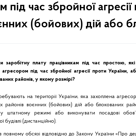
 під час збройної агресії 
єнних (бойових) дій або б
и заробітну плату працівникам під час простою, які
а агресором під час збройної агресії проти України, а
ованих районів, у якому розмірі?
ребувають на території України, яка захоплена агресор
х районів воєнних (бойових) дій або блокованих райо
у штатному режимі або виконувати посадові обов
ї будівлі (дистанційно).
 в повному обсязі відповідно до Закону України «Про д