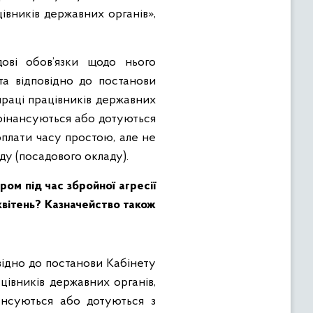
івників державних органів»,
ові обов’язки щодо нього
та відповідно до постанови
праці працівників державних
о фінансуються або дотуються
оплати часу простою, але не
ду (посадового окладу).
ом під час збройної агресії
квітень? Казначейство також
відно до постанови Кабінету
цівників державних органів,
нансуються або дотуються з