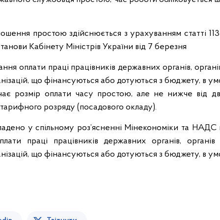
лошення простою здійснюється з урахуванням статті 11
станови Кабінету Міністрів України від 7 березня
ання оплати праці працівників державних органів, органі
анізацій, що фінансуються або дотуються з бюджету, в ум
чає розмір оплати часу простою, але не нижче від д
 тарифного розряду (посадового окладу).
адено у спільному роз’ясненні Мінекономіки та НАДС 
лати праці працівників державних органів, органів 
анізацій, що фінансуються або дотуються з бюджету, в ум