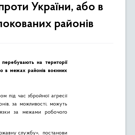
проти України, або в
локованих районів
 перебувають на території
бо в межах районів воєнних
ом під час збройної агресії
нів, за можливості, можуть
’язки за межами робочого
ержавну службу», постанови