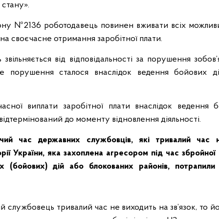
 стану».
акону №2136 роботодавець повинен вживати всіх можливи
в на своєчасне отримання заробітної плати.
 звільняється від відповідальності за порушення зобов
це порушення сталося внаслідок ведення бойових ді
часної виплати заробітної плати внаслідок ведення б
 відтермінований до моменту відновлення діяльності.
чий час державних службовців, які тривалий час н
ії України, яка захоплена агресором під час збройної а
х (бойових) дій або блокованих районів, потрапили
ий службовець тривалий час не виходить на зв’язок, то й