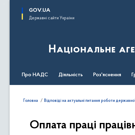
до
основного
GOV.UA
вмісту
Державні сайти України
Національне аге
Про НАДС
Діяльність
Роз'яснення
Г
Нормативна база
Головна
Відповіді на актуальні питання роботи державно
Оплата праці працівн