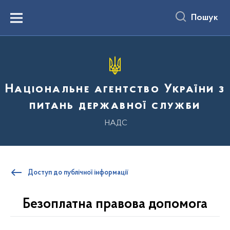
до
основного
Пошук
вмісту
Menu
Національне агентство України з
питань державної служби
НАДС
Доступ до публічної інформації
Безоплатна правова допомога