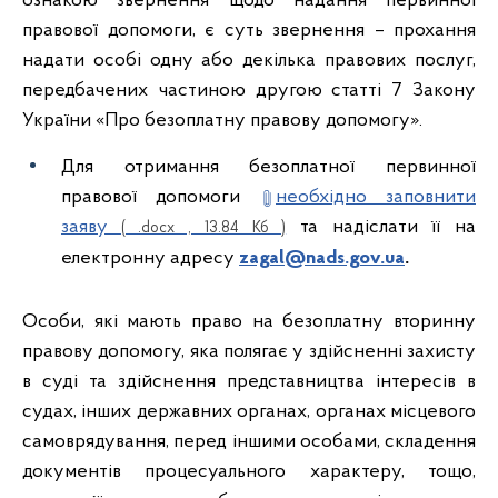
ознакою звернення щодо надання первинної
правової допомоги, є суть звернення – прохання
надати особі одну або декілька правових послуг,
передбачених частиною другою статті 7 Закону
України «Про безоплатну правову допомогу».
Для отримання безоплатної первинної
правової допомоги
необхідно заповнити
заяву
та надіслати її на
( .docx , 13.84 Кб )
електронну адресу
zagal@nads.gov.ua
.
Особи, які мають право на безоплатну вторинну
правову допомогу, яка полягає у здійсненні захисту
в суді та здійснення представництва інтересів в
судах, інших державних органах, органах місцевого
самоврядування, перед іншими особами, складення
документів процесуального характеру, тощо,