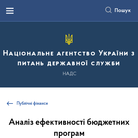
до
основного
Пошук
вмісту
Menu
Національне агентство України з
питань державної служби
НАДС
Публічні фінанси
Аналіз ефективності бюджетних
програм