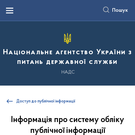
до
основного
Пошук
вмісту
Menu
Національне агентство України з
питань державної служби
НАДС
Доступ до публічної інформації
Інформація про систему обліку
публічної інформації