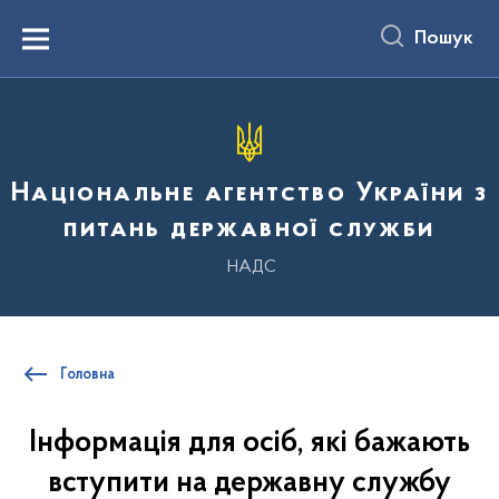
до
основного
Пошук
вмісту
Menu
Національне агентство України з
питань державної служби
НАДС
Головна
Інформація для осіб, які бажають
вступити на державну службу