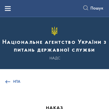
до
основного
Пошук
вмісту
Menu
Національне агентство України з
питань державної служби
НАДС
НПА
НАКАЗ