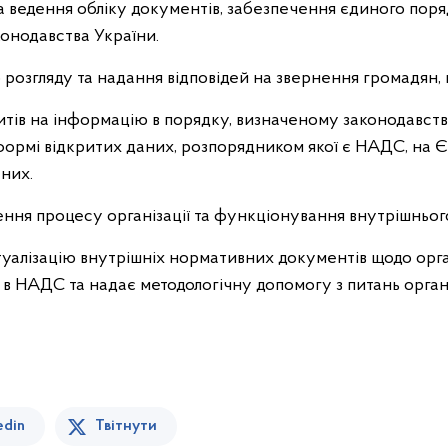
 ведення обліку документів, забезпечення єдиного пор
онодавства України.
 розгляду та надання відповідей на звернення громадян,
итів на інформацію в порядку, визначеному законодавс
 формі відкритих даних, розпорядником якої є НАДС, н
аних.
ння процесу організації та функціонування внутрішньог
уалізацію внутрішніх нормативних документів щодо орга
в НАДС та надає методологічну допомогу з питань органі
edin
Твітнути