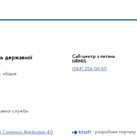
Call-центр з питань
нь державної
HRMIS
(044) 256-00-60
5, обідня
жавної служби
розробник порталу
e Commons Attribution 4.0