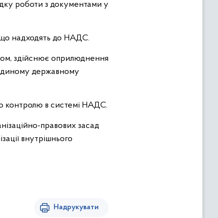
ядку роботи з документами у
 що надходять до НАДС.
твом, здійснює оприлюднення
а Єдиному державному
о контролю в системі НАДС.
нізаційно-правових засад
зації внутрішнього
Надрукувати