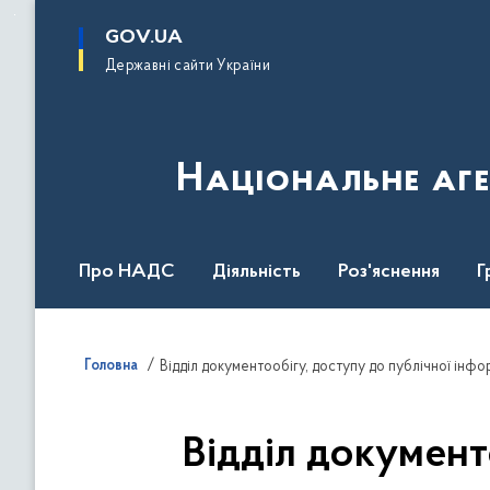
до
основного
GOV.UA
вмісту
Державні сайти України
Національне аге
Про НАДС
Діяльність
Роз'яснення
Г
Нормативна база
Головна
Відділ документообігу, доступу до публічної інфо
Відділ документ