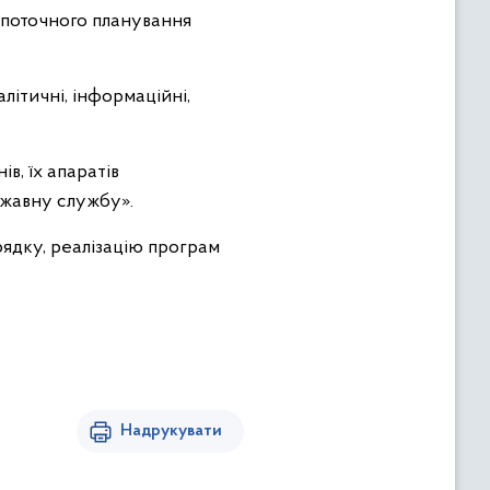
 поточного планування
алітичні, інформаційні,
в, їх апаратів
ржавну службу».
ядку, реалізацію програм
Надрукувати