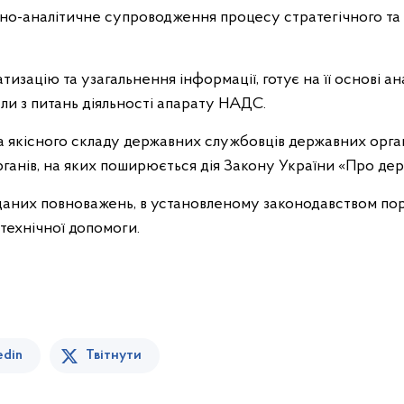
но-аналітичне супроводження процесу стратегічного та
тизацію та узагальнення інформації, готує на її основі ан
іали з питань діяльності апарату НАДС.
та якісного складу державних службовців державних органі
органів, на яких поширюється дія Закону України «Про де
аних повноважень, в установленому законодавством пор
технічної допомоги.
edin
Твітнути