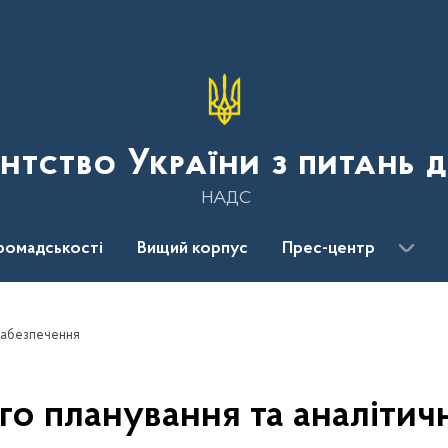
нтство України з питань 
НАДС
ромадськості
Вищий корпус
Прес-центр
 забезпечення
ого планування та аналіти