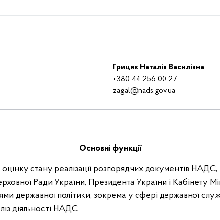
Грицяк Наталія Василівна
+380 44 256 00 27
zagal@nads.gov.ua
Основні функції
 оцінку стану реалізації розпорядчих документів НАДС,
рховної Ради України, Президента України і Кабінету Мін
ями державної політики, зокрема у сфері державної служ
аліз діяльності НАДС