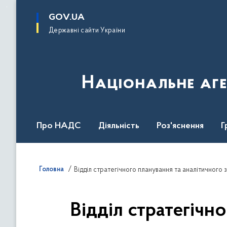
до
основного
GOV.UA
вмісту
Державні сайти України
Національне аге
Про НАДС
Діяльність
Роз'яснення
Г
Нормативна база
Головна
Відділ стратегічного планування та аналітичного
Відділ стратегічн