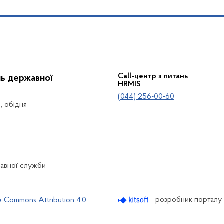
Call-центр з питань
нь державної
HRMIS
(044) 256-00-60
5, обідня
жавної служби
розробник порталу
e Commons Attribution 4.0