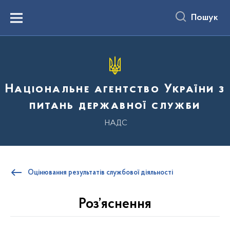
до
основного
Пошук
вмісту
Menu
Національне агентство України з
питань державної служби
НАДС
Оцінювання результатів службової діяльності
Роз’яснення