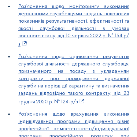
Роз’яснення щодо моніторингу виконання
державними службовцями завдань і ключових
показників результативності, ефективності та
якості службової діяльності в умовах
воєнного стану, від 10 червня 2022 р. № 154 р/
з
Роз’яснення щодо оцінювання результатів
службової діяльності державного службовця,
призначеного на посаду з укладанням
контракту про проходження державної
служби на період дії карантину та визначення
завдань відповідно такого контракту, від 23
грудня 2020 р. № 124-р/з
Роз’яснення щодо врахування виконання
індивідуальної програми підвищення рівня
професійної компетентності/індивідуальної
програми професійного розвитку при