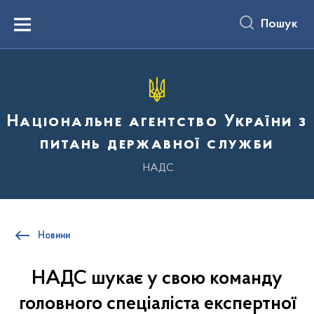
до
основного
Пошук
вмісту
Menu
Національне агентство України з
питань державної служби
НАДС
Новини
НАДС шукає у свою команду
головного спеціаліста експертної