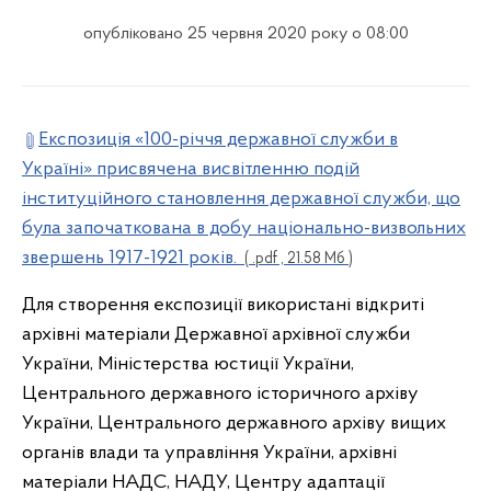
опубліковано 25 червня 2020 року о 08:00
Експозиція «100-річчя державної служби в
Україні» присвячена висвітленню подій
інституційного становлення державної служби, що
була започаткована в добу національно-визвольних
звершень 1917-1921 років.
( .pdf , 21.58 Мб )
Для створення експозиції використані відкриті
архівні матеріали Державної архівної служби
України, Міністерства юстиції України,
Центрального державного історичного архіву
України, Центрального державного архіву вищих
органів влади та управління України, архівні
матеріали НАДС, НАДУ, Центру адаптації