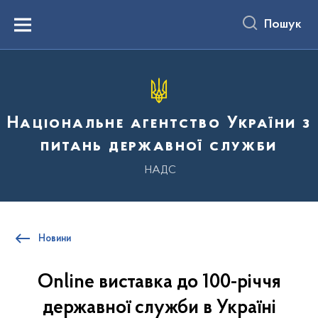
до
основного
Пошук
вмісту
Menu
Національне агентство України з
питань державної служби
НАДС
Новини
Online виставка до 100-річчя
державної служби в Україні