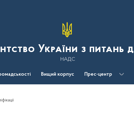
нтство України з питань 
НАДС
ромадськості
Вищий корпус
Прес-центр
іфікації