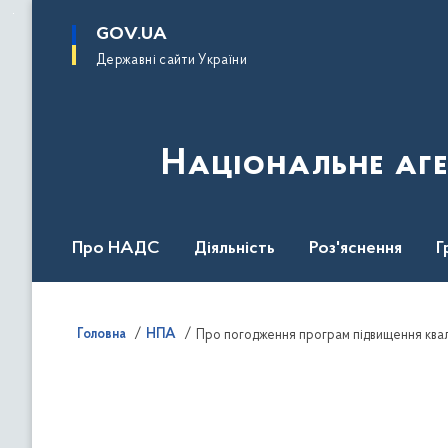
до
основного
GOV.UA
вмісту
Державні сайти України
Національне аге
Про НАДС
Діяльність
Роз'яснення
Г
Нормативна база
Головна
НПА
Про погодження програм підвищення квал