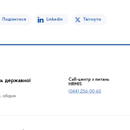
Поділитися
Linkedin
Твітнути
Call-центр з питань
нь державної
HRMIS
(044) 256-00-60
5, обідня