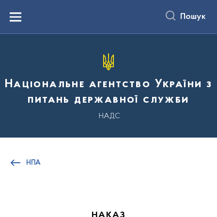
до
основного
Пошук
вмісту
Menu
Національне агентство України з
питань державної служби
НАДС
НПА
НАКАЗ