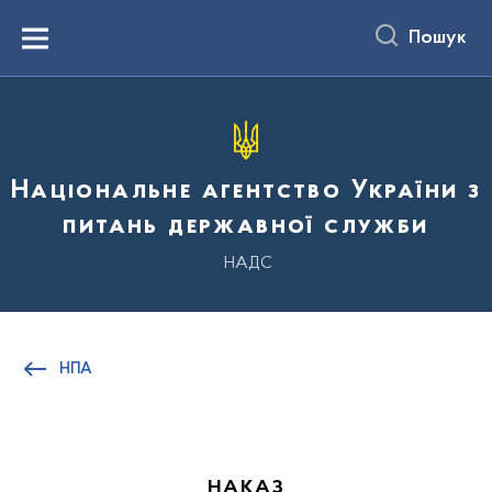
до
основного
Пошук
вмісту
Menu
Національне агентство України з
питань державної служби
НАДС
НПА
НАКАЗ