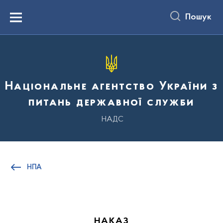
до
основного
Пошук
вмісту
Menu
Національне агентство України з
питань державної служби
НАДС
НПА
НАКАЗ