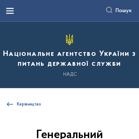
до
основного
Пошук
вмісту
Menu
Національне агентство України з
питань державної служби
НАДС
Керівництво
Генеральний