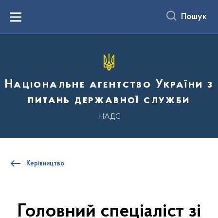
до
основного
Пошук
вмісту
Menu
Національне агентство України з
питань державної служби
НАДС
Керівництво
Головний спеціаліст зі