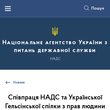
до
основного
Пошук
вмісту
Menu
Національне агентство України з
питань державної служби
НАДС
Новини
Співпраця НАДС та Української
Гельсінської спілки з прав людини