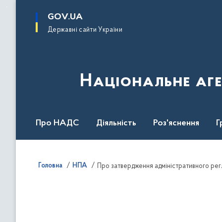
до
основного
GOV.UA
вмісту
Державні сайти України
Національне аге
Про НАДС
Діяльність
Роз'яснення
Г
Нормативна база
Головна
НПА