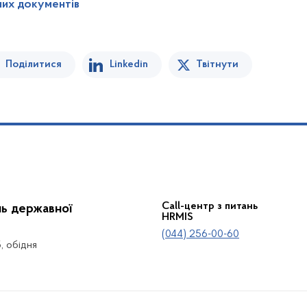
них документів
Поділитися
Linkedin
Твітнути
Call-центр з питань
нь державної
HRMIS
(044) 256-00-60
5, обідня