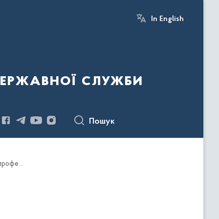
In English
державної служби
Пошук
Про затвердження адміністративного регламенту процесу "Визначення та проведення аналізу загальних потреб у професійному навчанні державних службовців, голів місцевих державних адміністрацій, їх перших заступників та заступників, посадових осіб місцевого самоврядування"