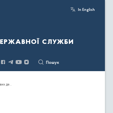
In English
державної служби
Пошук
Про затвердження переліків пріоритетних напрямів (тем) підвищення кваліфікації державних службовців, голів місцевих державних адміністрацій, їх перших заступників та заступників, посадових осіб місцевого самоврядування за загальними професійними (сертифікатними) та короткостроковими програмами у 2022 році