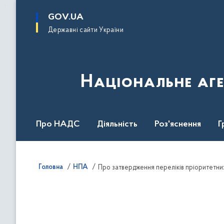
до
основного
GOV.UA
вмісту
Державні сайти України
Національне аге
Про НАДС
Діяльність
Роз'яснення
Г
Нормативна база
Головна
НПА