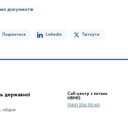
них документів
Поділитися
Linkedin
Твітнути
Call-центр з питань
нь державної
HRMIS
(044) 256-00-60
5, обідня