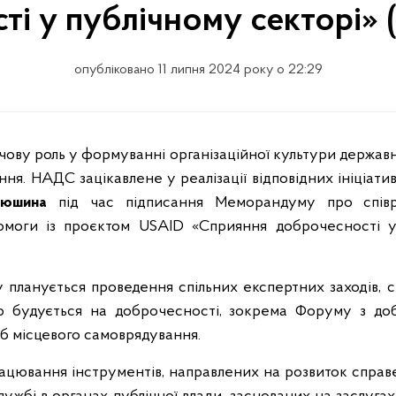
і у публічному секторі» (P
опубліковано 11 липня 2024 року о 22:29
чову роль у формуванні організаційної культури держав
ня. НАДС зацікавлене у реалізації відповідних ініціатив
люшина
під час підписання Меморандуму про співр
помоги із проєктом USAID «Сприяння доброчесності у 
ту планується проведення спільних експертних заходів,
 що будується на доброчесності, зокрема Форуму з до
іб місцевого самоврядування.
цювання інструментів, направлених на розвиток справед