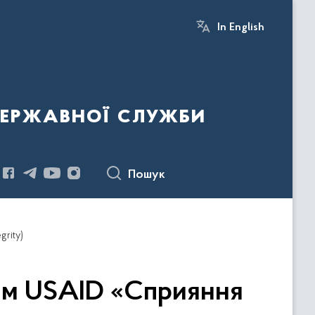
In English
державної служби
Пошук
grity)
ом USAID «Сприяння