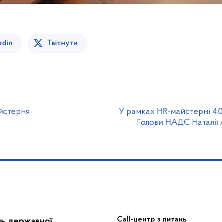
edin
Твітнути
йстерня
У рамках HR-майстерні 4.0
Голови НАДС Наталії 
Call-центр з питань
нь державної