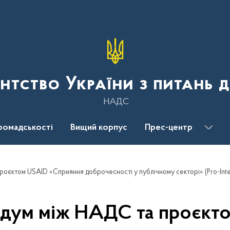
нтство України з питань 
НАДС
ромадськості
Вищий корпус
Прес-центр
оєктом USAID «Сприяння доброчесності у публічному секторі» (Pro-Inte
дум між НАДС та проєкт