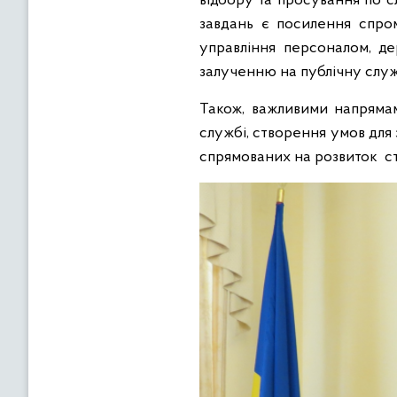
відбору та просування по с
завдань є посилення спром
управління персоналом, д
залученню на публічну служ
Також, важливими напрямам
службі, створення умов для
спрямованих на розвиток ст