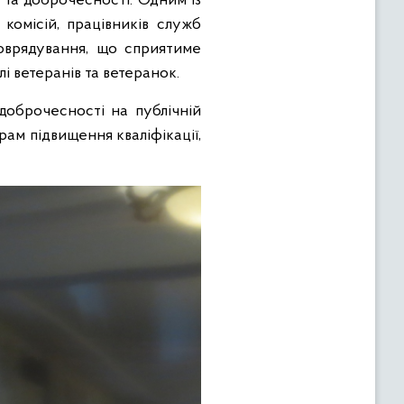
 та доброчесності. Одним із
комісій, працівників служб
оврядування, що сприятиме
і ветеранів та ветеранок.
доброчесності на публічній
ам підвищення кваліфікації,