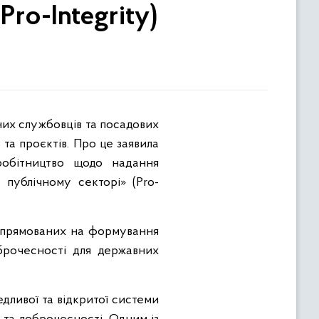
ro-Integrity)
них службовців та посадових
 та проєктів. Про це заявила
обітництво щодо надання
публічному секторі» (Pro-
 спрямованих на формування
брочесності для державних
ливої та відкритої системи