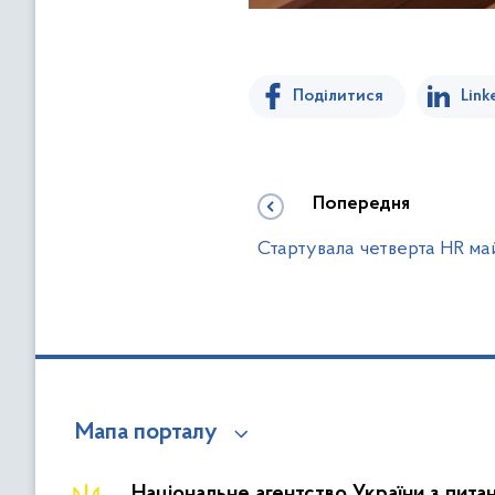
Поділитися
Link
Попередня
Стартувала четверта HR ма
Мапа порталу
Національне агентство України з пита