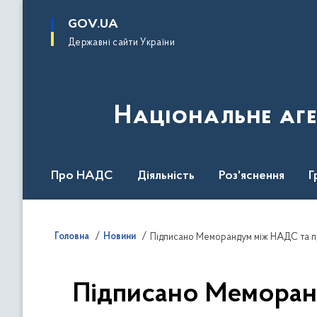
до
основного
GOV.UA
вмісту
Державні сайти України
Національне аге
Про НАДС
Діяльність
Роз'яснення
Г
Нормативна база
Головна
Новини
Підписано Меморандум між НАДС та пр
Підписано Меморан