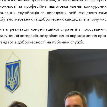
лужбі в органах публічної влади, заснованих на заслугах
ожності та професійна підготовка членів конкурсних 
ержавних службовців та посадових осіб місцевого сам
бу вмотивованих та доброчесних кандидатів, в тому числ
и є реалізація комунікаційної стратегії з просування 
 залучення ветеранів, розроблення та впровадження прогр
андартів доброчесності на публічній службі.