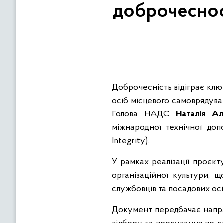
доброчесност
Доброчесність відіграє клю
осіб місцевого самоврядуван
Голова НАДС
Наталія А
міжнародної технічної до
Integrity).
У рамках реалізації проєк
організаційної культури,
службовців та посадових ос
Документ передбачає напра