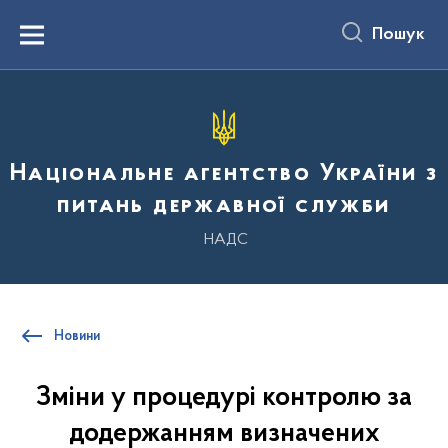
до
основного
Пошук
вмісту
Menu
Національне агентство України з
питань державної служби
НАДС
Новини
Зміни у процедурі контролю за
додержанням визначених